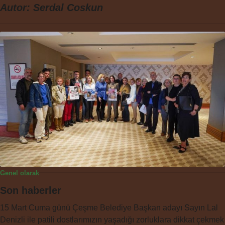
Autor:
Serdal Coskun
Genel olarak
Son haberler
15 Mart Cuma günü Çeşme Belediye Başkan adayı Sayın Lal
Denizli ile patili dostlarımızın yaşadığı zorluklara dikkat çekmek