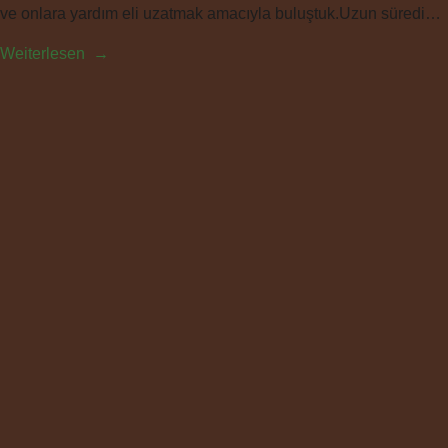
ve onlara yardım eli uzatmak amacıyla buluştuk.Uzun süredi…
S
Weiterlesen
o
n
h
a
b
e
r
l
e
r